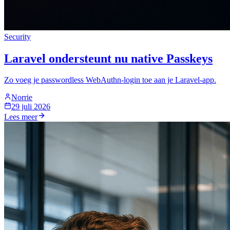
Security
Laravel ondersteunt nu native Passkeys
Zo voeg je passwordless WebAuthn-login toe aan je Laravel-app.
Norrie
29 juli 2026
Lees meer