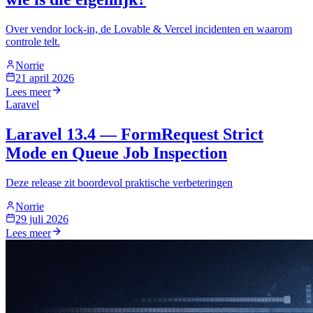
Over vendor lock-in, de Lovable & Vercel incidenten en waarom
controle telt.
Norrie
21 april 2026
Lees meer
Laravel
Laravel 13.4 — FormRequest Strict
Mode en Queue Job Inspection
Deze release zit boordevol praktische verbeteringen
Norrie
29 juli 2026
Lees meer