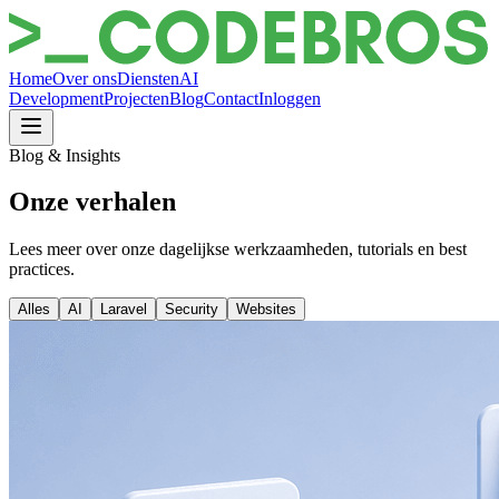
Home
Over ons
Diensten
AI
Development
Projecten
Blog
Contact
Inloggen
Blog & Insights
Onze
verhalen
Lees meer over onze dagelijkse werkzaamheden, tutorials en best
practices.
Alles
AI
Laravel
Security
Websites