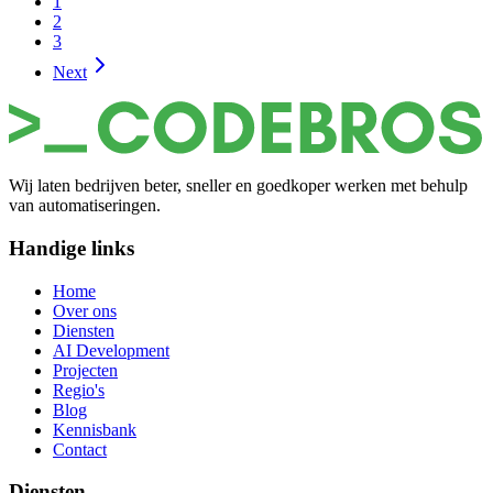
1
2
3
Next
Wij laten bedrijven beter, sneller en goedkoper werken met behulp
van automatiseringen.
Handige links
Home
Over ons
Diensten
AI Development
Projecten
Regio's
Blog
Kennisbank
Contact
Diensten