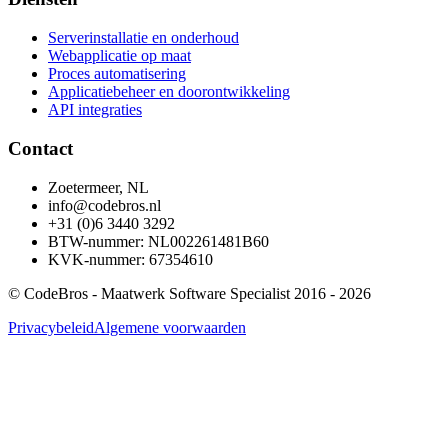
Serverinstallatie en onderhoud
Webapplicatie op maat
Proces automatisering
Applicatiebeheer en doorontwikkeling
API integraties
Contact
Zoetermeer, NL
info@codebros.nl
+31 (0)6 3440 3292
BTW-nummer:
NL002261481B60
KVK-nummer:
67354610
©
CodeBros - Maatwerk Software Specialist
2016 -
2026
Privacybeleid
Algemene voorwaarden